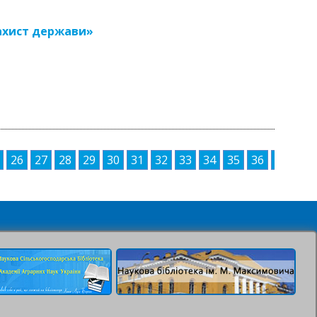
захист держави»
26
27
28
29
30
31
32
33
34
35
36
37
38