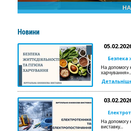
НА
Новини
05.02.202
Безпека 
На допомогу н
харчування»..
Детальніше
03.02.202
Електрот
На допомогу 
виставку...