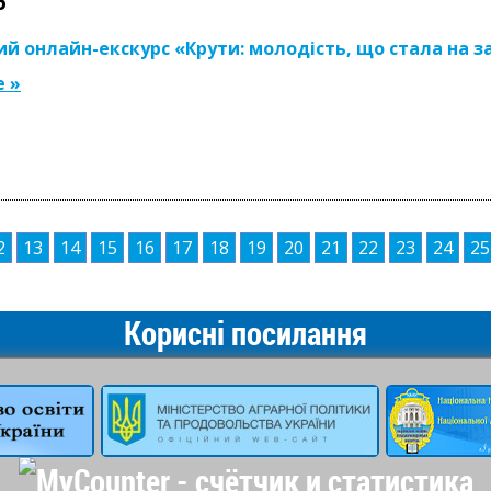
6
ий онлайн-екскурс «Крути: молодість, що стала на 
 »
2
13
14
15
16
17
18
19
20
21
22
23
24
25
Корисні посилання