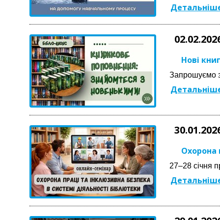
Детальніше
02.02.202
Нові кни
Запрошуємо з
Детальніше
30.01.202
Охорона 
27–28 січня п
Детальніше