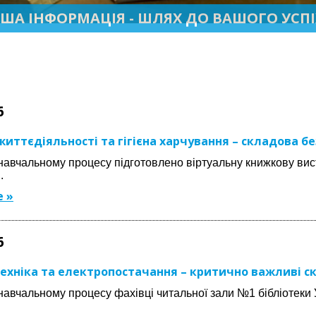
ША ІНФОРМАЦІЯ - ШЛЯХ ДО ВАШОГО УСПІ
6
життєдіяльності та гігієна харчування – складова б
авчальному процесу підготовлено віртуальну книжкову виста
.
 »
6
ехніка та електропостачання – критично важливі ск
навчальному процесу фахівці читальної зали №1 бібліотеки 