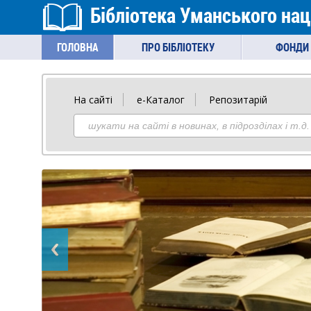
Бібліотека Уманського нац
ГОЛОВНА
ПРО БІБЛІОТЕКУ
ФОНДИ 
На сайті
е-Каталог
Репозитарій