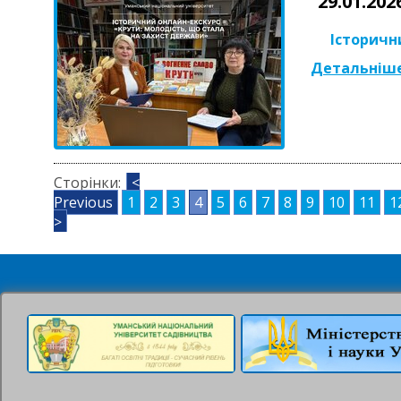
29.01.202
Історичн
Детальніше
Сторінки:
<
Previous
1
2
3
4
5
6
7
8
9
10
11
1
>