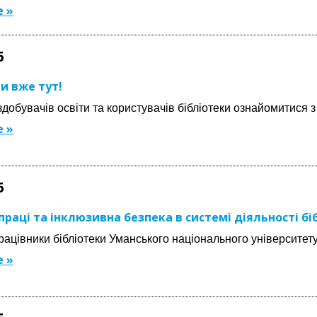
 »
6
ги вже тут!
добувачів освіти та користувачів бібліотеки ознайомитися 
 »
6
праці та інклюзивна безпека в системі діяльності бі
рацівники бібліотеки Уманського національного університет
 »