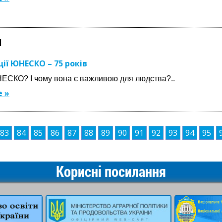
1
ції ЮНЕСКО – 75 років
ЕСКО? І чому вона є важливою для людства?..
 »
83
84
85
86
87
88
89
90
91
92
93
94
95
Корисні посилання