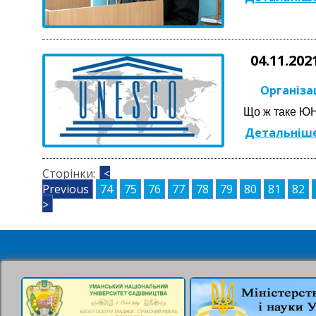
04.11.202
Організа
Що ж таке ЮН
Детальніше
Сторінки:
<
Previous
74
75
76
77
78
79
80
81
82
>