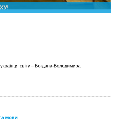
ХУ!
 українця світу – Богдана-Володимира
та мови