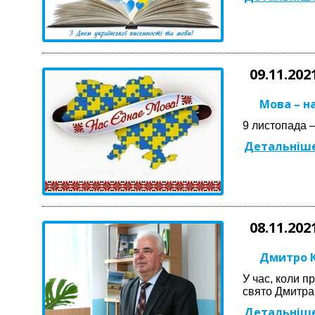
09.11.202
Мова – н
9 листопада –
Детальніше
08.11.202
Дмитро К
У час, коли п
свято Дмитра.
Детальніше