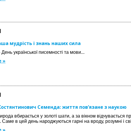
1
аша мудрість і знань наших сила
 День української писемності та мови...
 »
1
остянтинович Семенда: життя пов’язане з наукою
рирода вбирається у золоті шати, а за вікном відчувається 
 Саме в цей день народжуються гарні на вроду, розумні і сві
 »