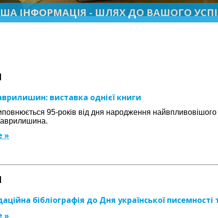
ША ІНФОРМАЦІЯ - ШЛЯХ ДО ВАШОГО УСПІ
1
аврилишин: виставка однієї книги
виповнюється 95-років від дня народження найвпливовішого
Гаврилишина.
 »
1
аційна бібліографія до Дня української писемності 
 »