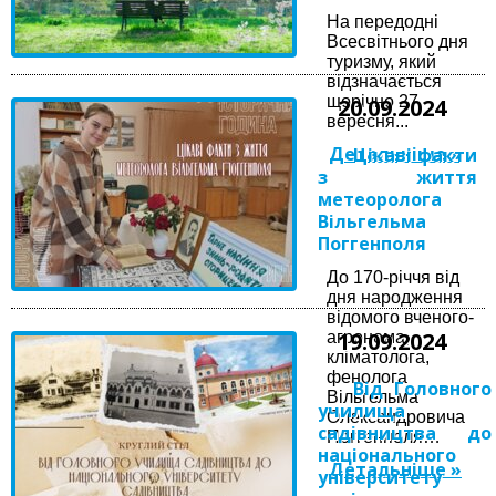
На передодні
Всесвітнього дня
туризму, який
відзначається
щорічно 27
20.09.2024
вересня...
Детальніше »
Цікаві факти
з життя
метеоролога
Вільгельма
Поггенполя
До 170-річчя від
дня народження
відомого вченого-
19.09.2024
агронома,
кліматолога,
фенолога
Від Головного
Вільгельма
училища
Олександровича
садівництва до
Поггенполя…
національного
Детальніше »
університету