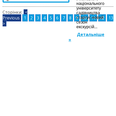
національного
університету
Сторінки:
<
садівництва
Previous
1
2
3
4
5
6
7
8
9
10
11
12
13
стартує новий
сезон
>
екскурсій...
Детальніше
»