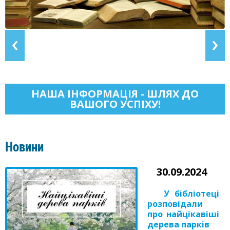
НАША ІНФОРМАЦІЯ - ШЛЯХ ДО
ВАШОГО УСПІХУ!
Новини
30.09.2024
У бібліотеці
розповідали
про найцікавіші
дерева парків