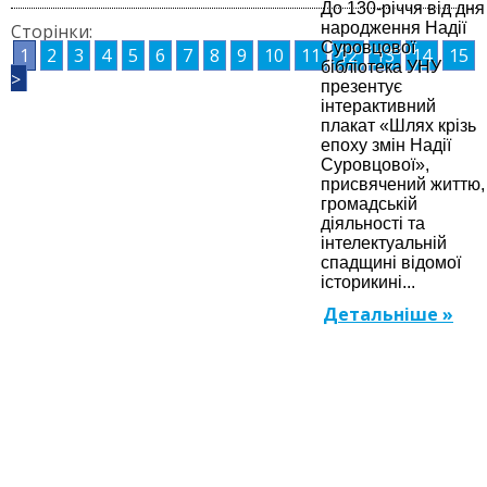
До 130-річчя від дня
народження Надії
Сторінки:
Суровцової
1
2
3
4
5
6
7
8
9
10
11
12
13
14
15
бібліотека УНУ
>
презентує
інтерактивний
плакат «Шлях крізь
епоху змін Надії
Суровцової»,
присвячений життю,
громадській
діяльності та
інтелектуальній
спадщині відомої
історикині...
Детальніше »