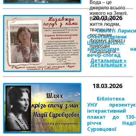
Вода – це
джерело всього
живого на Землі.
20.03.2026
Вона дарує
життя людям,
тваринам і
Пам’яті Ларис
рослинам,
Олександрівни
формує клімат і
Цимбровської:
природні
запрошуємо н
ландшафти...
вечір-спогад
Детальніше »
Детальніше »
18.03.2026
Бібліотека
УНУ презентує
інтерактивний
плакат до 130-
річчя Надії
Суровцової