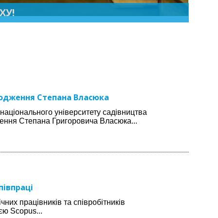
ХУ!
ародження Степана Власюка
о національного університету садівництва
дження Степана Григоровича Власюка...
півпраці
х працівників та співробітників
єю Scopus...