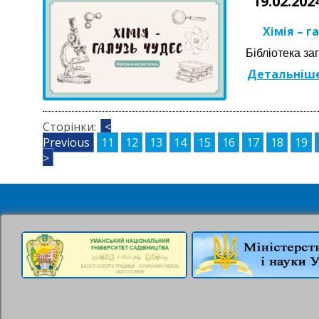
19.02.202
Хімія – г
Бібліотека за
Детальніше
Сторінки:
<
Previous
11
12
13
14
15
16
17
18
19
>