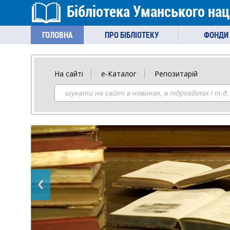
Бібліотека Уманського нац
ГОЛОВНА
ПРО БІБЛІОТЕКУ
ФОНДИ 
На сайті
е-Каталог
Репозитарій