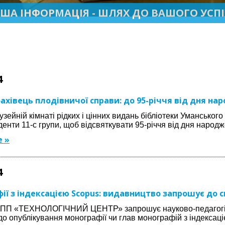
ША ІНФОРМАЦІЯ - ШЛЯХ ДО ВАШОГО УСПІ
4
ахівець плодівничої справи: до 95-річчя від дня н
узейній кімнаті рідких і цінних видань бібліотеки Уманськог
денти 11-с групи, щоб відсвяткувати 95-річчя від дня наро
 »
4
ії з індексацією Scopus: видавництво запрошує до с
ПП «ТЕХНОЛОГІЧНИЙ ЦЕНТР» запрошує науково-педагогічни
до опублікування монографії чи глав монографій з індексаці