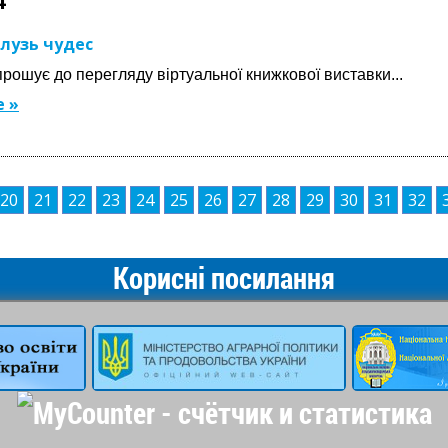
4
алузь чудес
прошує до перегляду віртуальної книжкової виставки...
 »
20
21
22
23
24
25
26
27
28
29
30
31
32
Корисні посилання