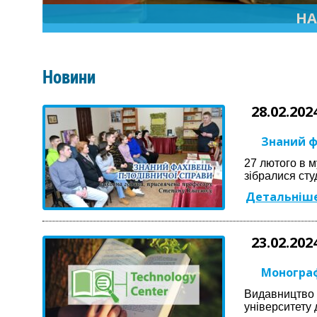
НА
Новини
28.02.202
Знаний ф
27 лютого в м
зібралися сту
Детальніше
23.02.202
Монограф
Видавництво 
університету 