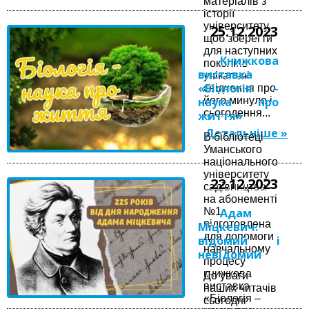
матеріалів з
історії
університету,
25.12.2023
щоб зберегти
для наступних
Книжкова
поколінь
виставка
унікальні
«Біологія –
свідчення про
наука про
його минуле і
сьогодення...
життя»
Детальніше »
В бібліотеці
Уманського
національного
університету
22.12.2023
садівництва
на абонементі
№1
Адам
підготовлена
Міцкевич:
для допомоги
відомий і
навчальному
невідомий
процесу
книжкова
До уваги
виставка
наших читачів
«Біологія –
сьогодні