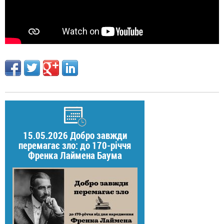
15.05.2026 Добро завжди
перемагає зло: до 170-річчя
Френка Лаймена Баума