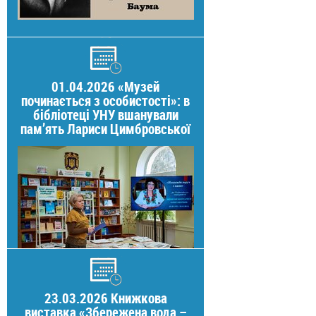
01.04.2026 «Музей
починається з особистості»: в
бібліотеці УНУ вшанували
пам’ять Лариси Цимбровської
23.03.2026 Книжкова
виставка «Збережена вода –