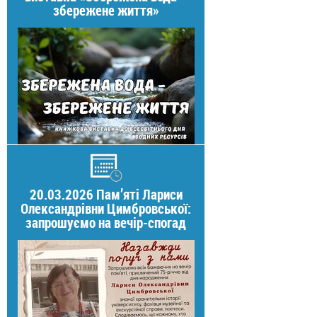
збережене життя»
20.03.2026 Пам’яті Лариси
Олександрівни Цимбровської:
запрошуємо на вечір-спогад