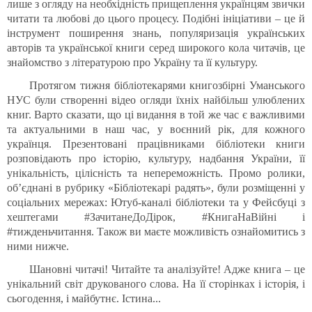
лише з огляду на необхідність прищеплення українцям звички
читати та любові до цього процесу. Подібні ініціативи – це й
інструмент поширення знань, популяризація українських
авторів та української книги серед широкого кола читачів, це
знайомство з літературою про Україну та її культуру.
Протягом тижня бібліотекарями книгозбірні Уманського
НУС були створенні відео огляди їхніх найбільш улюблених
книг. Варто сказати, що ці видання в той же час є важливими
та актуальними в наш час, у воєнний рік, для кожного
українця. Презентовані працівниками бібліотеки книги
розповідають про історію, культуру, надбання України, її
унікальність, цілісність та непереможність. Промо ролики,
об’єднані в рубрику «Бібліотекарі радять», були розміщенні у
соціальних мережах: Ютуб-каналі бібліотеки та у Фейсбуці з
хештегами #ЗачитанеДоДірок, #КнигаНаВійні і
#тижденьчитання. Також ви маєте можливість ознайомитись з
ними нижче.
Шановні читачі! Читайте та аналізуйте! Адже книга – це
унікальний світ друкованого слова. На її сторінках і історія, і
сьогодення, і майбутнє. Істина...