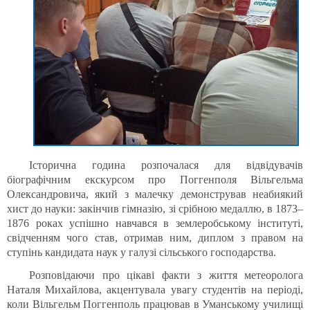
Історична година розпочалася для відвідувачів
біографічним екскурсом про Поггенполя Вільгельма
Олександровича, який з малечку демонстрував неабиякий
хист до науки: закінчив гімназію, зі срібною медаллю, в 1873–
1876 роках успішно навчався в землеробському інституті,
свідченням чого став, отримав ним, диплом з правом на
ступінь кандидата наук у галузі сільського господарства.
Розповідаючи про цікаві факти з життя метеоролога
Наталя Михайлова, акцентувала увагу студентів на періоді,
коли Вільгельм Поггенполь працював в Уманському училищі