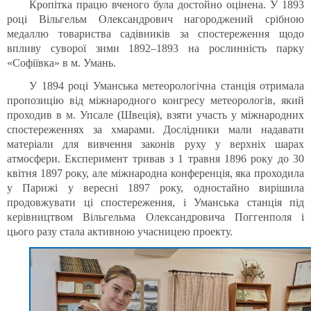
Кропітка працю вченого була достойно оцінена. У 1893
році Вільгельм Олександрович нагороджений срібною
медаллю товариства садівників за спостереження щодо
впливу суворої зими 1892–1893 на рослинність парку
«Софіївка» в м. Умань.
У 1894 році Уманська метеорологічна станція отримала
пропозицію від міжнародного конгресу метеорологів, який
проходив в м. Упсале (Швеція), взяти участь у міжнародних
спостереженнях за хмарами. Дослідники мали надавати
матеріали для вивчення законів руху у верхніх шарах
атмосфери. Експеримент тривав з 1 травня 1896 року до 30
квітня 1897 року, але міжнародна конференція, яка проходила
у Парижі у вересні 1897 року, одностайно вирішила
продовжувати ці спостереження, і Уманська станція під
керівництвом Вільгельма Олександровича Поггенполя і
цього разу стала активною учасницею проекту.