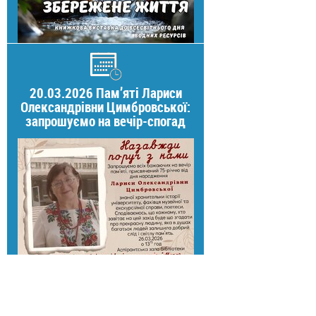
20.03.2026 Пам’яті Лариси
Олександрівни Цимбровської:
запрошуємо на вечір-спогад