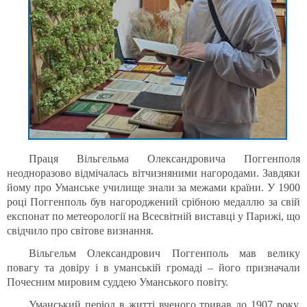
Праця Вільгельма Олександровича Поггенполя
неодноразово відмічалась вітчизняними нагородами. Завдяки
йому про Уманське училище знали за межами країни. У 1900
році Поггенполь був нагороджений срібною медаллю за свій
експонат по метеорології на Всесвітній виставці у Парижі, що
свідчило про світове визнання.
Вільгельм Олександрович Поггенполь мав велику
повагу та довіру і в уманській громаді – його призначали
Почесним мировим суддею Уманського повіту.
Уманський період в житті вченого тривав до 1907 року,