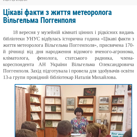
Цікаві факти з життя метеоролога
Вільгельма Поггенполя
18 вересня у музейній кімнаті цінних і рідкісних видань
бібліотеки УНУС відбулась історична година «Цікаві факти з
життя метеоролога Вільгельма Поггенполя», присвячена 170-
й річниці від дня народження відомого вченого-агронома,
кліматолога, фенолога, статського радника, члена-
кореспондента АН України Вільгельма Олександровича
Поггенполя. Захід підготувала і провела для здобувачів освіти
13-а групи провідний бібліотекар Наталія Михайлова.