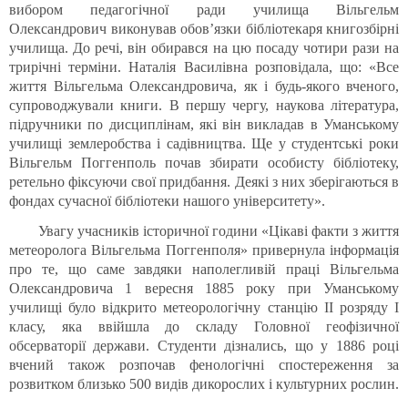
вибором педагогічної ради училища Вільгельм
Олександрович виконував обов’язки бібліотекаря книгозбірні
училища. До речі, він обирався на цю посаду чотири рази на
трирічні терміни. Наталія Василівна розповідала, що: «Все
життя Вільгельма Олександровича, як і будь-якого вченого,
супроводжували книги. В першу чергу, наукова література,
підручники по дисциплінам, які він викладав в Уманському
училищі землеробства і садівництва. Ще у студентські роки
Вільгельм Поггенполь почав збирати особисту бібліотеку,
ретельно фіксуючи свої придбання. Деякі з них зберігаються в
фондах сучасної бібліотеки нашого університету».
Увагу учасників історичної години «Цікаві факти з життя
метеоролога Вільгельма Поггенполя» привернула інформація
про те, що саме завдяки наполегливій праці Вільгельма
Олександровича 1 вересня 1885 року при Уманському
училищі було відкрито метеорологічну станцію II розряду I
класу, яка ввійшла до складу Головної геофізичної
обсерваторії держави. Студенти дізнались, що у 1886 році
вчений також розпочав фенологічні спостереження за
розвитком близько 500 видів дикорослих і культурних рослин.