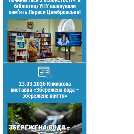
бібліотеці УНУ вшанували
пам’ять Лариси Цимбровської
23.03.2026 Книжкова
виставка «Збережена вода –
збережене життя»