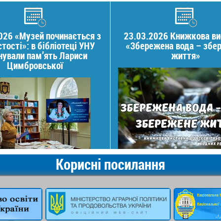
026 «Музей починається з
23.03.2026 Книжкова в
тості»: в бібліотеці УНУ
«Збережена вода – збе
ували пам’ять Лариси
життя»
Цимбровської
Корисні посилання