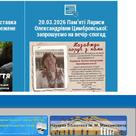
иставка
20.03.2026 Пам’яті Лариси
режене
Олександрівни Цимбровської:
запрошуємо на вечір-спогад