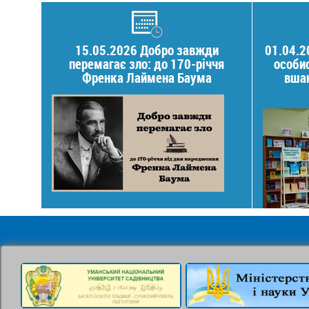
15.05.2026 Добро завжди
01.04.2
перемагає зло: до 170-річчя
особис
Френка Лаймена Баума
вшан