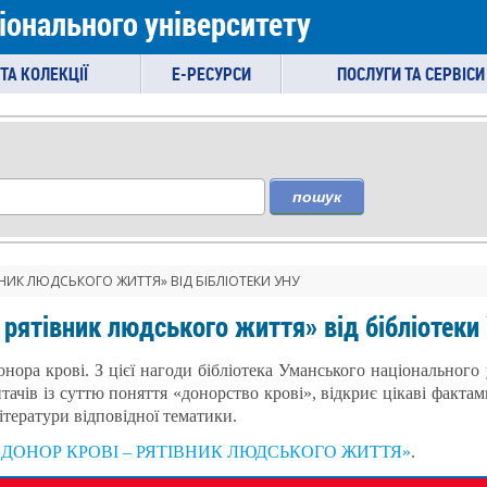
іонального університету
ТА КОЛЕКЦІЇ
E-РЕСУРСИ
ПОСЛУГИ ТА СЕРВІСИ
пошук
ВНИК ЛЮДСЬКОГО ЖИТТЯ» ВІД БІБЛІОТЕКИ УНУ
 рятівник людського життя» від бібліотеки
онора крові. З цієї нагоди бібліотека Уманського національног
тачів із суттю поняття «донорство крові», відкриє цікаві факта
ітератури відповідної тематики.
ату «ДОНОР КРОВІ – РЯТІВНИК ЛЮДСЬКОГО ЖИТТЯ»
.