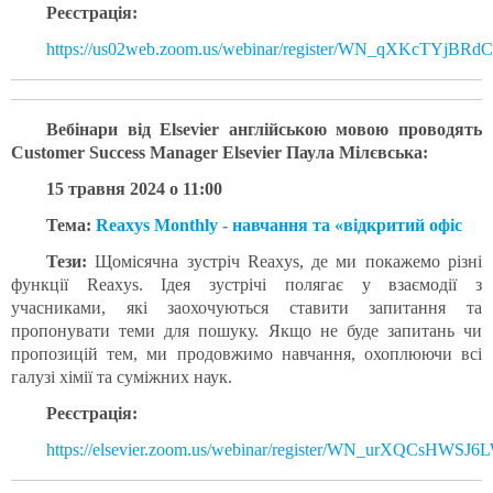
Реєстрація:
https://us02web.zoom.us/webinar/register/WN_qXKcTYjBR
Вебінари від
Elsevier англійською мовою
проводять
Customer Success Manager Elsevier Паула Мілєвська:
15 травня 2024 о 11:00
Тема:
Reaxys Monthly - навчання та «відкритий офіс
Тези:
Щомісячна зустріч Reaxys, де ми покажемо різні
функції Reaxys. Ідея зустрічі полягає у взаємодії з
учасниками, які заохочуються ставити запитання та
пропонувати теми для пошуку. Якщо не буде запитань чи
пропозицій тем, ми продовжимо навчання, охоплюючи всі
галузі хімії та суміжних наук.
Реєстрація:
https://elsevier.zoom.us/webinar/register/WN_urXQCsHWSJ6