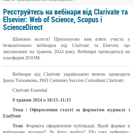
Реєструйтесь на вебінари від Clarivate та
Elsevier: Web of Science, Scopus і
ScienceDirect
Шановні колеги!
Пропонуємо вам взяти участь у
безкоштовних вебінарах від Clarivate та Elsevier, що
заплановані на травень 2024 року. Вебінари проводяться на
платформі ZOOM.
Вебінари від Clarivate українською мовою проводить
Ірина Тихонкова, PhD Customes Success Consultant Clarivate:
Clarivate Essential
9 травня 2024 о 10:15–11:15
Тема : Оформлення статті за форматом журналу з
EndNote
Тези:
Формати оформлення публікації. Який формат в
вибраному виданні? Де його знайти? Що таке референс-