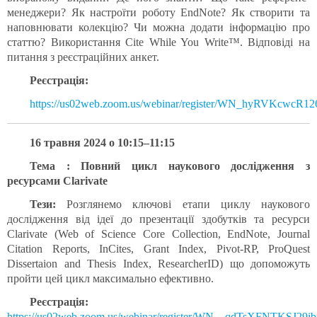
менеджери? Як настроїти роботу EndNote? Як створити та
наповнювати колекцію? Чи можна додати інформацію про
статтю? Використання Cite While You Write™. Відповіді на
питання з реєстраційних анкет.
Реєстрація:
https://us02web.zoom.us/webinar/register/WN_hyRVKcwcR1
16 травня 2024 о 10:15–11:15
Тема : Повний цикл наукового дослідження з
ресурсами Clarivate
Тези:
Розглянемо ключові етапи циклу наукового
дослідження від ідеї до презентації здобутків та ресурси
Clarivate (Web of Science Core Collection, EndNote, Journal
Citation Reports, InCites, Grant Index, Pivot-RP, ProQuest
Dissertaion and Thesis Index, ResearcherID) що допоможуть
пройти цей цикл максимально ефективно.
Реєстрація:
https://us02web.zoom.us/webinar/register/WN__qdTsXFNTKSJ2