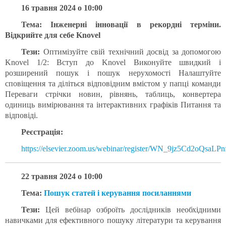
16 травня 2024 о 10:00
Тема: Інженерні інновації в рекордні терміни.
Відкрийте для себе Knovel
Тези:
Оптимізуйте свій технічний досвід за допомогою
Knovel 1/2: Вступ до Knovel Виконуйте швидкий і
розширений пошук і пошук нерухомості Налаштуйте
сповіщення та діліться відповідним вмістом у папці команди
Переваги стрічки новин, рівнянь, таблиць, конвертера
одиниць вимірювання та інтерактивних графіків Питання та
відповіді.
Реєстрація:
https://elsevier.zoom.us/webinar/register/WN_9jz5Cd2oQsaLPnf
22 травня 2024 о 10:00
Тема:
Пошук статей і керування посиланнями
Тези:
Цей вебінар озброїть дослідників необхідними
навичками для ефективного пошуку літератури та керування