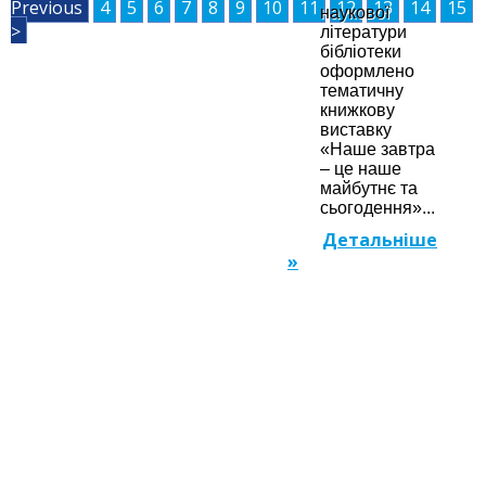
Previous
4
5
6
7
8
9
10
11
12
13
14
15
наукової
>
літератури
бібліотеки
оформлено
тематичну
книжкову
виставку
«Наше завтра
– це наше
майбутнє та
сьогодення»...
Детальніше
»