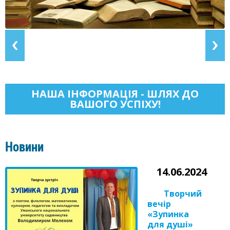
НАША ІНФОРМАЦІЯ - ШЛЯХ ДО
ВАШОГО УСПІХУ!
Новини
14.06.2024
Творчий
вечір
«Зупинка
для душі»