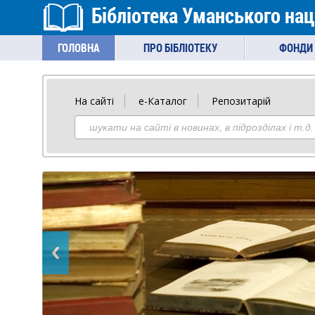
Бібліотека Уманського нац
ГОЛОВНА
ПРО БІБЛІОТЕКУ
ФОНДИ 
На сайті
е-Каталог
Репозитарій