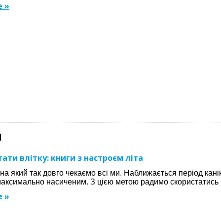
 »
1
ати влітку: книги з настроєм літа
, на який так довго чекаємо всі ми. Наближається період кані
 максимально насиченим. З цією метою радимо скористатись 
 »