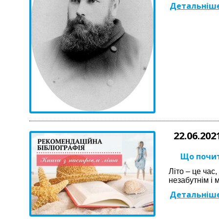
Детальніше
22.06.202
Що почит
Літо – це час
незабутнім і
Детальніше