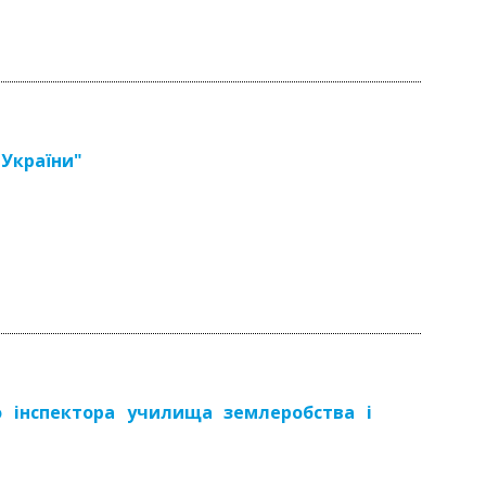
 України"
о інспектора училища землеробства і