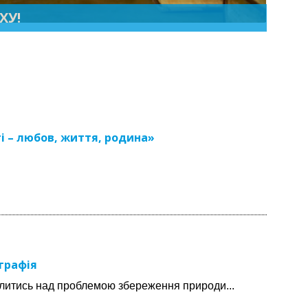
ХУ!
ті – любов, життя, родина»
графія
ислитись над проблемою збереження природи...