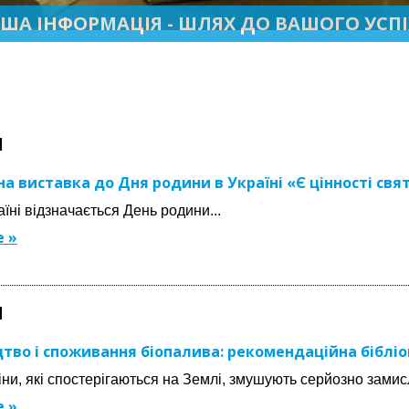
ША ІНФОРМАЦІЯ - ШЛЯХ ДО ВАШОГО УСПІ
1
на виставка до Дня родини в Україні «Є цінності свя
аїні відзначається День родини...
 »
1
тво і споживання біопалива: рекомендаційна бібліо
іни, які спостерігаються на Землі, змушують серйозно зам
 »