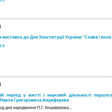
1
 виставка до Дня Конституції України "Слава і воля
 »
1
ий період у житті і науковій діяльності першог
 Павла Григоровича Анциферова
від дня народження П.Г. Анциферова...