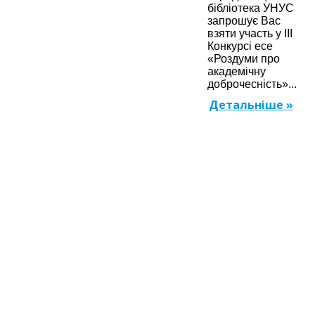
бібліотека УНУС
запрошує Вас
взяти участь у ІІІ
Конкурсі есе
«Роздуми про
академічну
доброчесність»...
Детальніше »