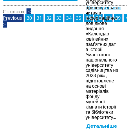
університету
Детальніше »
пропонує увазі
Сторінки:
<
читачів
Previous
30
31
32
33
34
35
36
37
38
39
4
інформаційно-
довідкове
>
видання
«Календар
ювілейних і
пам’ятних дат
в історії
Уманського
національного
університету
садівництва на
2023 рік»,
підготовлене
на основі
матеріалів
фонду
музейної
кімнати історії
та бібліотеки
університету...
Детальніше