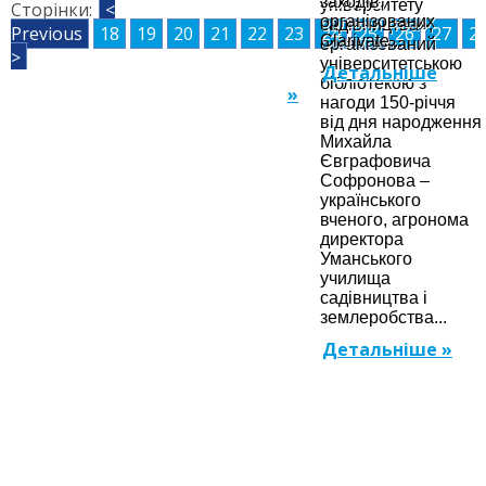
заходів,
університету
Сторінки:
<
організованих
садівництва»,
Previous
18
19
20
21
22
23
24
25
26
27
2
Clarivate...
організований
>
університетською
Детальніше
бібліотекою з
»
нагоди 150-річчя
від дня народження
Михайла
Євграфовича
Софронова –
українського
вченого, агронома
директора
Уманського
училища
садівництва і
землеробства...
Детальніше »